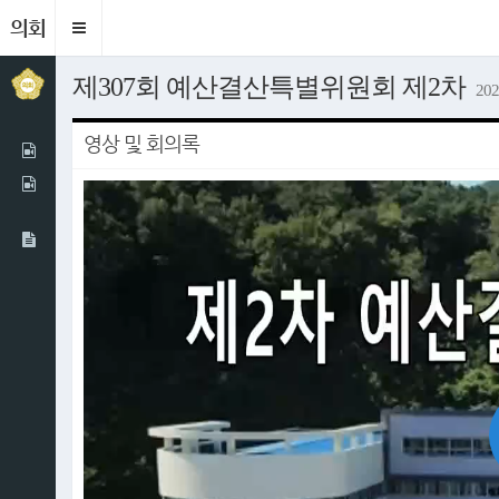
의회
Toggle
navigation
제307회 예산결산특별위원회 제2차
202
영상 및 회의록