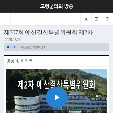
고령군의회 방송
Toggle
navigation
제307회 예산결산특별위원회 제2차
2025.08.26
의회
예산결산특별위원회
영상 및 회의록
Play