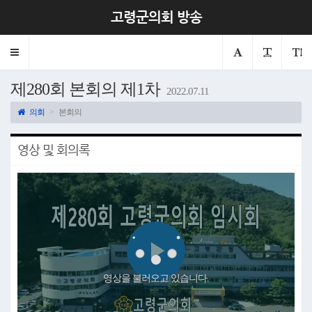
고령군의회 방송
Toggle
navigation
제280회 본회의 제1차
2022.07.11
의회
본회의
영상 및 회의록
Play
영상을 불러오고 있습니다.