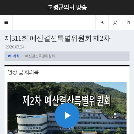
고령군의회 방송
Toggle
navigation
제311회 예산결산특별위원회 제2차
2026.03.24
의회
예산결산특별위원회
영상 및 회의록
Play