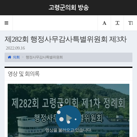
고령군의회 방송
Toggle
navigation
제282회 행정사무감사특별위원회 제3차
2022.09.16
의회
행정사무감사특별위원회
영상 및 회의록
Play
영상을 불러오고 있습니다.