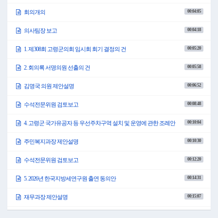
00:04:05
회의개의
00:04:18
의사팀장 보고
00:05:20
1. 제308회 고령군의회 임시회 회기 결정의 건
00:05:58
2. 회의록 서명의원 선출의 건
00:06:52
김명국 의원 제안설명
00:08:48
수석전문위원 검토보고
00:10:04
4. 고령군 국가유공자 등 우선주차구역 설치 및 운영에 관한 조례안
00:10:30
주민복지과장 제안설명
00:12:20
수석전문위원 검토보고
00:14:31
5. 2026년 한국지방세연구원 출연 동의안
00:15:07
재무과장 제안설명
00:17:36
6. 고령미래교육지구 사업을 위한 업무협약(MOU) 체결 동의안