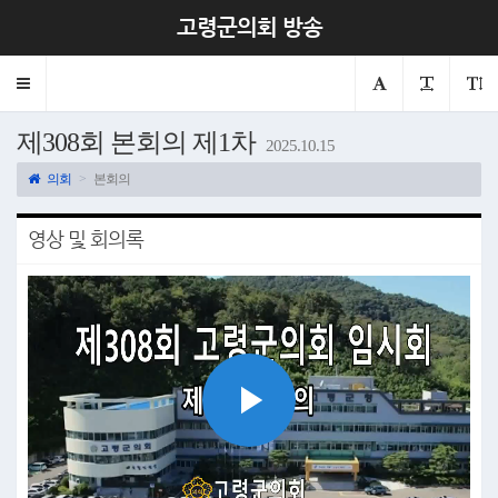
고령군의회 방송
Toggle
navigation
제308회 본회의 제1차
2025.10.15
의회
본회의
영상 및 회의록
Play