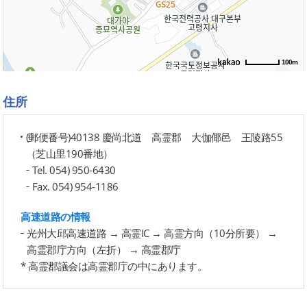
100m
住所
(郵便番号)40138 慶尚北道 高霊郡 大伽倻邑 王陵路55
（芝山里190番地）
Tel. 054) 950-6430
Fax. 054) 954-1186
高速道路の情報
光州大邱高速道路 → 高霊IC → 高霊方向（10分所要） →
高霊郡庁方向（左折） → 高霊郡庁
* 高霊郡議会は高霊郡庁の中にあります。