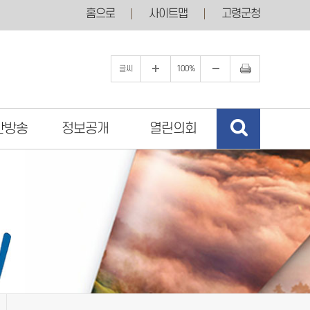
홈으로
사이트맵
고령군청
글씨
100%
간방송
정보공개
열린의회