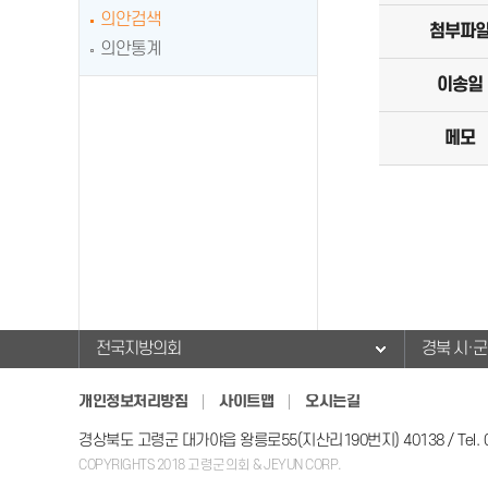
의안검색
첨부파
의안통계
이송일
메모
전국지방의회
경북 시·
개인정보처리방침
사이트맵
오시는길
경상북도 고령군 대가야읍 왕릉로55(지산리190번지) 40138 / Tel. 054) 9
COPYRIGHTS 2018 고령군의회 & JEYUN CORP.