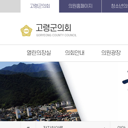
본문바로가기
고령군의회
의원홈페이지
청소년의
고령군의회
GORYEONG COUNTY COUNCIL
열린의장실
의회안내
의원광장