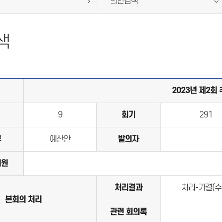
의안검색
색
2023년 제2회
9
회기
291
류
예산안
발의자
의원
처리결과
처리-가결(수
본회의 처리
관련 회의록