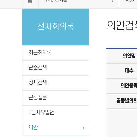
전자회의록
의안
의안검
전자회의록
최근회의록
의안명
단순검색
대수
상세검색
의안종
군정질문
공동발의
5분자유발언
의안