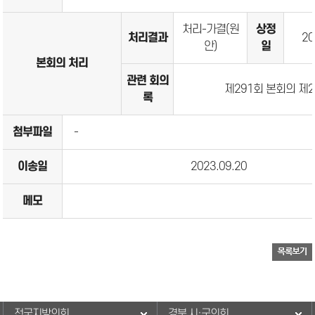
처리-가결(원
상정
처리결과
20
안)
일
본회의 처리
관련 회의
제291회 본회의 제
록
첨부파일
-
이송일
2023.09.20
메모
전국지방의회
경북 시·군의회