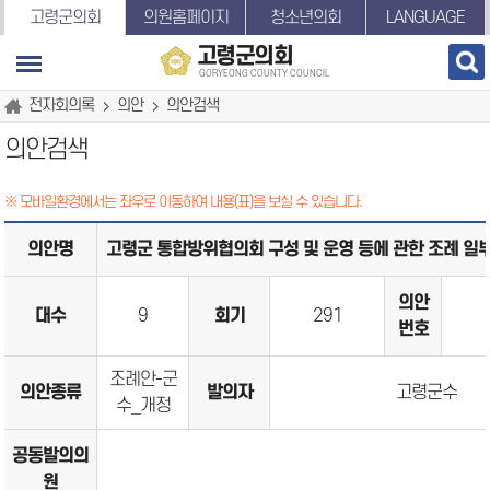
본문바로가기
고령군의회
의원홈페이지
청소년의회
LANGUAGE
고령군의회
GORYEONG COUNTY COUNCIL
전자회의록
의안
의안검색
의안검색
※ 모바일환경에서는 좌우로 이동하여 내용(표)을 보실 수 있습니다.
의안명
고령군 통합방위협의회 구성 및 운영 등에 관한 조례 일
의안
대수
9
회기
291
번호
조례안-군
의안종류
발의자
고령군수
수_개정
공동발의의
원