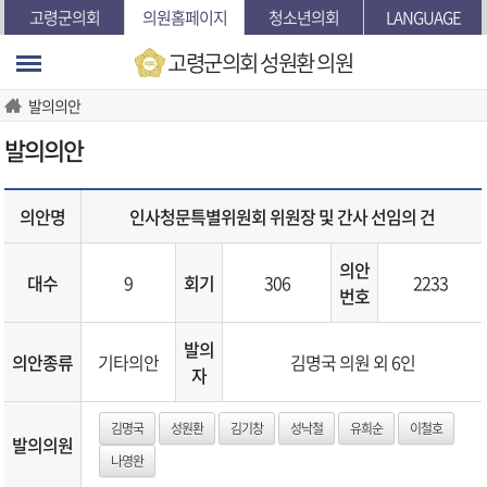
본문바로가기
고령군의회
의원홈페이지
청소년의회
LANGUAGE
고령군의회
성원환 의원
발의의안
발의의안
의안명
인사청문특별위원회 위원장 및 간사 선임의 건
의안
대수
9
회기
306
2233
번호
발의
의안종류
기타의안
김명국 의원 외 6인
자
김명국
성원환
김기창
성낙철
유희순
이철호
발의의원
나영완