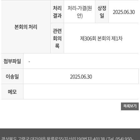
처리
처리-가결(원
상정
2025.06.30
결과
안)
일
본회의 처리
관련
회의
제306회 본회의 제1차
록
첨부파일
-
이송일
2025.06.30
메모
경상북도 고령군 대가야읍 왕릉로55(지산리190번지) 40138 / Tel. 054) 950-