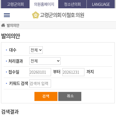
본문바로가기
고령군의회
의원홈페이지
청소년의회
LANGUAGE
고령군의회
이철호 의원
발의의안
발의의안
대수
처리결과
부터
까지
접수일
키워드 검색
검색결과