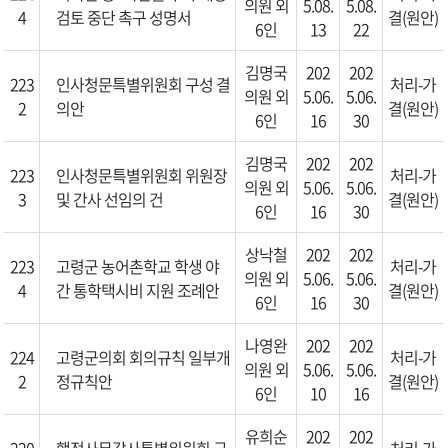
의원 외
5.08.
5.08.
4
검토 중단 촉구 성명서
결(원안)
6인
13
22
김명국
202
202
223
인사청문특별위원회 구성 결
처리-가
의원 외
5.06.
5.06.
2
의안
결(원안)
6인
16
30
김명국
202
202
223
인사청문특별위원회 위원장
처리-가
의원 외
5.06.
5.06.
3
및 간사 선임의 건
결(원안)
6인
16
30
상낙철
202
202
223
고령군 농어촌학교 학생 야
처리-가
의원 외
5.06.
5.06.
4
간 통학택시비 지원 조례안
결(원안)
6인
16
30
나영완
202
202
224
고령군의회 회의규칙 일부개
처리-가
의원 외
5.06.
5.06.
2
정규칙안
결(원안)
6인
10
16
유희순
202
202