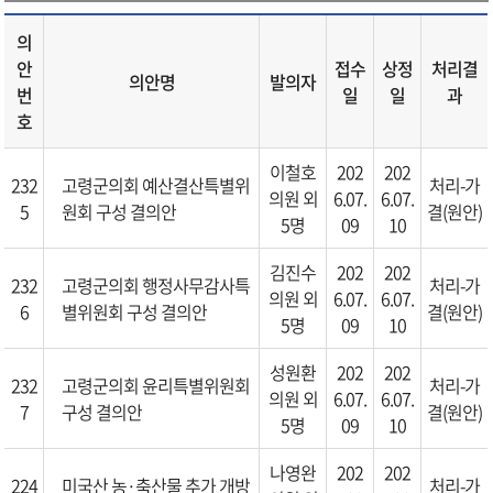
의
안
접수
상정
처리결
의안명
발의자
번
일
일
과
호
이철호
202
202
232
고령군의회 예산결산특별위
처리-가
의원 외
6.07.
6.07.
5
원회 구성 결의안
결(원안)
5명
09
10
김진수
202
202
232
고령군의회 행정사무감사특
처리-가
의원 외
6.07.
6.07.
6
별위원회 구성 결의안
결(원안)
5명
09
10
성원환
202
202
232
고령군의회 윤리특별위원회
처리-가
의원 외
6.07.
6.07.
7
구성 결의안
결(원안)
5명
09
10
나영완
202
202
224
미국산 농·축산물 추가 개방
처리-가