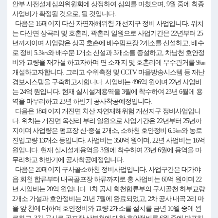
안부 사전설계심의위원회에 상정하여 심의를 마쳤으며, 9월 중에 최종
사업비가 확정될 것으로, 될 것입니다.
다음은 16페이지 다산 자연재해위험 개선지구 정비 사업입니다. 위치
는 다산면 상곡리 및 호촌리, 곽촌리 일원으로 사업기간은 22년부터 25
년까지이며 사업량은 상곡 호촌에 배수펌프장 2개소를 신설하고, 배수
로 정비 5.3㎞와 배수문 1개소 신설과 3개소를 증설하고, 차남천 호안정
비와 교량을 재가설 하고자하며 면 소재지 및 호촌리에 우수관거를 9㎞
개설하고자합니다. 그리고 수위측정 및 CCTV 마을방송시스템 등 재난
경보시스템을 구축하고자합니다. 사업비는 496억 원이며 22년 사업비
는 24억 원입니다. 현재 실시설계용역을 3월에 착수하여 23년 6월에 용
역을 마무리하고 23년 하반기 공사착공예정입니다.
다음은 18페이지 개진면 치산 자연재해위험 개선지구 정비사업입니
다. 위치는 개진면 옥산리 부리 일원으로 사업기간은 22년부터 25년까
지이며 사업량은 펌프장 신·증설 2개소, 소하천 호안정비 6.5㎞와 농로
진입교량 13개소 등입니다. 사업비는 350억 원이며, 22년 사업비는 16억
원입니다. 현재 실시설계용역을 3월에 착수하여 23년 6월에 용역을 마
무리하고 하반기에 공사착공예정입니다.
다음은 20페이지 구사골소하천 정비사업입니다. 사업구간은 대가야
읍 회천 합류부터 내곡골프장 하류까지로 총 사업비는 60억 원이며 22
년 사업비는 20억 원입니다. 1차 공사 회천합류부의 구사골천 하부교량
2개소 가설과 호안정비는 21년 7월에 완료되었고, 2차 공사 내곡 2리 마
을 앞 천에 대하여 호안정비와 교량 2개소를 설치를 금년 10월 중에 완