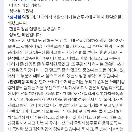
더 질의하실 의원님
성낙철 의원님
○
성낙철
의원
예, 11페이지 생활쓰레기 불법투기에 대해서 한말씀 올
리겠습니다.
환경과장님 설명 잘 들었습니다.
성낙철 의원입니다.
얼마 전에 저한테도 전화도 오고 했는데 쓰레기집하장 옆에 청소차가
오면 그 집하장이 있는 것만 쓰레기를 가져가고, 그 주변의 환경은 전혀
관리가 안 되고 있는 상황이고 해서 제가 전화를 받아서 한번 가보니까
현장에. 정말 주변이 너무 어지럽고, 더럽고 이렇더라고요. 그 부분에
대해서 좀 설명을 좀 해주시면 좋겠고, 또 주민께서 하시는 말씀이 쓰레
기장을 집하장에 비가 안 맞도록 좀 해줬으면 좋겠다는 그런 의견이 있
어서 그 부분에 대해서 앞으로 계획 있는지 설명 부탁드리겠습니다.
○환경과장 최희준
먼저 쓰레기 수거하는 거는 우리가 원칙은 쓰레기종
량제봉투 담기는 거를 우선으로 쓰레기차 하다보면은 비양심적 주민들
이 버린 쓰레기가 많이 있습니다. 그 청소차 대행업체 싣고가지를 않습
니다. 우리가 또 군에서 인자 하도 환경정화차원에서 너무 쓰레기가 어
지럽고 해서, 군비 예산을 다시 투입해 가지고 쓰레기를 치우고 있지만
매번 할 때마다 그런 식으로 우리가 처리해 주니까 주민들이 그거 뭡니
까? 도덕성 해이라든가 있고, 있습니다. 있어가지고 그런 구간에는 또
신경을 써가지고 한번 더 우리가 쓰레기 종량제봉투를 이용하도록 다
시 독려해 보고 정화작업에 성실하겠습니다. 하시고, 두 번째 지붕카는