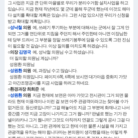
그 사업은 지금 큰 단위 마을별로 우리가 분리수거함 설치사업을 하고
있습니다. 지금 현재 작년에도 몇 군데 올해 두군데 했는데 이것도 해마
다 설치를 확대할 계획은 있습니다. 그런 사업 있으시면 우리가 신청을
받고 확대할 계획입니다.
○
성낙철
의원
예, 쓰레기 투기하는 부분에 대해서는 군에서 잘 그게 안
되면 그거를 면단위로 지침을 주던지 해서 주민한테 아니면 이장님한
테 당부 드려서 그 부분을 정말 쓰레기봉투에 담을 수 있도록 그런 진심
이 필요할 것 같습니다. 이상 질의를 마치도록 하겠습니다.
○의장
김명국
예, 성낙철 의원님 수고 하셨습니다.
더 질의할 의원님 계십니까?
성원환 의원님
○
성원환
의원
예, 과장님 수고 많습니다.
성원환 의원입니다. 페이지 6쪽, 6쪽에 보시면 대가아읍 중화지 가얏
고 야간조명공사를 지금 사업을 하려고 하네요.
○환경과장 최희준
예.
○
성원환
의원
지금 현재에 보면은 아마 가얏고 전시관이 그거 되면 몰
라도 현재 이용객이나 이런 걸 보면 아주 관광객이라고는 찾아볼 수가
없거든요. 등산로입니까? 그걸 해놓아도 지금 그 부분에 화재나고 나서
중간쯤 가면 지금 고장이 나가지고 그거 뭡니까? 판넬로 했는 기가 판
넬이라카나 그거 뭡니까? 그것도 아직까지 연결도 그렇게 공사 그걸 다
했는 것도 아니고, 그런 관계에 있고 한데 이런 물론 시설을 해 가지고
관광객을 유치는 해야 됩니다마는 본의원이 생각했을 때는 이렇게 투