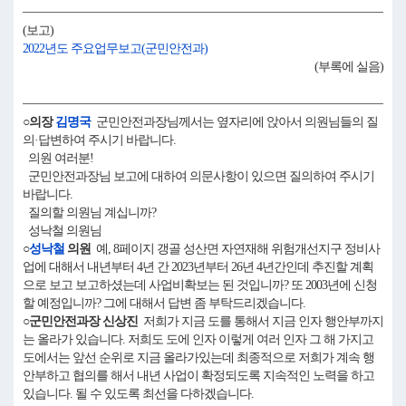
(보고)
2022년도 주요업무보고(군민안전과)
(부록에 실음)
○의장
김명국
군민안전과장님께서는 옆자리에 앉아서 의원님들의 질
의·답변하여 주시기 바랍니다.
의원 여러분!
군민안전과장님 보고에 대하여 의문사항이 있으면 질의하여 주시기
바랍니다.
질의할 의원님 계십니까?
성낙철 의원님
○
성낙철
의원
예, 8페이지 갱골 성산면 자연재해 위험개선지구 정비사
업에 대해서 내년부터 4년 간 2023년부터 26년 4년간인데 추진할 계획
으로 보고 보고하셨는데 사업비확보는 된 것입니까? 또 2003년에 신청
할 예정입니까? 그에 대해서 답변 좀 부탁드리겠습니다.
○군민안전과장 신상진
저희가 지금 도를 통해서 지금 인자 행안부까지
는 올라가 있습니다. 저희도 도에 인자 이렇게 여러 인자 그 해 가지고
도에서는 앞선 순위로 지금 올라가있는데 최종적으로 저희가 계속 행
안부하고 협의를 해서 내년 사업이 확정되도록 지속적인 노력을 하고
있습니다. 될 수 있도록 최선을 다하겠습니다.