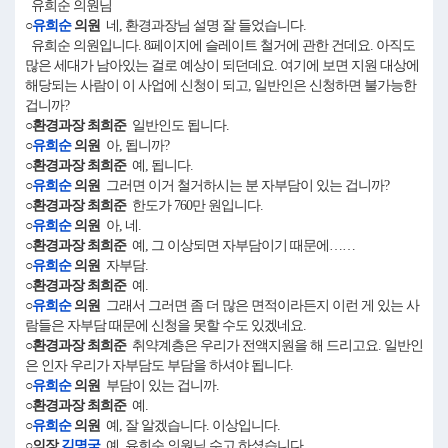
유희순 의원님
○
유희순
의원
네, 환경과장님 설명 잘 들었습니다.
유희순 의원입니다. 8페이지에 슬레이트 철거에 관한 건데요. 아직도
많은 세대가 남아있는 걸로 예상이 되던데요. 여기에 보면 지원 대상에
해당되는 사람이 이 사업에 신청이 되고, 일반인은 신청하면 불가능한
겁니까?
○환경과장 최희준
일반인도 됩니다.
○
유희순
의원
아, 됩니까?
○환경과장 최희준
예, 됩니다.
○
유희순
의원
그러면 이거 철거하시는 분 자부담이 있는 겁니까?
○환경과장 최희준
한도가 760만 원입니다.
○
유희순
의원
아, 네.
○환경과장 최희준
예, 그 이상되면 자부담이기 때문에……
○
유희순
의원
자부담.
○환경과장 최희준
예.
○
유희순
의원
그래서 그러면 좀 더 많은 면적이라든지 이런 게 있는 사
람들은 자부담 때문에 신청을 못할 수도 있겠네요.
○환경과장 최희준
취약계층은 우리가 전액지원을 해 드리고요. 일반인
은 인자 우리가 자부담도 부담을 하셔야 됩니다.
○
유희순
의원
부담이 있는 겁니까.
○환경과장 최희준
예.
○
유희순
의원
예, 잘 알겠습니다. 이상입니다.
○의장
김명국
예, 유희순 의원님 수고 하셨습니다.