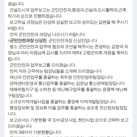
겠습니다.
건설도시국 업무보고는 군민안전과,환경과,건설과,도시활력과,건축
허가과 순으로 진행하겠습니다.
보고하실 과장님은 단상에 성실한 보고와 성의있는 답변을 해 주시기
바랍니다.
먼저 군민안전과 과장님 나오시기 바랍니다.
○군민안전과장 신상진
군민안전과장 신상진입니다.
평소 군민안전과 업무에 협조와 조언을 해주시는 존경하는 김명국 의
장님과 여러 의원님께 감사를 드리며 제9대 고령군의회 개원을 축하드
립니다.
군민안전과 업무보고를 드리겠습니다.
먼저 저와 근무하는 팀장님들을 소개해 드리겠습니다.
재난과 안전업무를 총괄하는 최두원 안전민방위팀장입니다.
관제센터운영과 통신업무를 총괄하는 김운남 통신관제팀장입니다.
재해위험지구 및 소하천 등 재난복구업무를 총괄하는 윤종백 재난복
구팀장입니다.
소규모지역개발사업을 총괄하는 홍영복 지역개발팀장입니다.
행정정보화 및 정보화 마을 업무를 총괄하는 송조호 전산정보팀장입
니다.
보고순서는 기본현황 국·도비공모사업, 현안사업 순으로 간략히 보고
드리겠습니다.
먼저 3페이지 기본현황입니다.