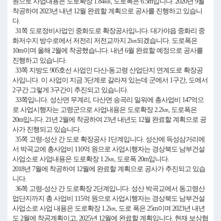
원으로 사업내용은 도로확장 1.84㎞, 도로폭은 6.5m입니다. 2020년 9월
착공하여 2023년 내년 12월 완료할 계획으로 공사를 진행하고 있습니
다.
31쪽 도로정비사업인 중화도로 확장공사입니다. 대가야읍 중화리 중
화저수지 방수로에서 저전리 저전교까지 2㎞되겠습니다. 도로폭은
10m이며 올해 2월에 착공했습니다. 내년 6월 완료할 예정으로 공사를
진행하고 있습니다.
33쪽 지방도 905호선 사업인 다산-동고령 산업단지 연계도로 확장공
사입니다. 이 사업이 지금 3단계로 갈라져 있는데 군에서 1구간, 도에서
2구간 그렇게 3구간이 추진되고 있습니다.
33쪽입니다. 성산면 무계리, 다산면 송곡리 일워에 총사업비 147억으
로 사업시행자는 고령군으로 사업내용은 도로확장 2.2㎞, 도로폭은
20m입니다. 21년 2월에 착공하여 23년 내년도 12월 완료할 계획으로 공
사가 진행되고 있습니다.
35쪽 고령-성산 간 도로 확장공사 1단계입니다. 성산에 득성삼거리에
서 박곡교에 총사업비 110억 원으로 사업시행자는 경상북도 남부건설
사업소로 사업내용은 도로확장 1.2㎞, 도로폭 20m입니다.
2018년 7월에 착공하여 12월에 완료할 계획으로 공사가 추진되고 있습
니다.
36쪽 고령-성산 간 도로확장 2단계입니다. 성산 박곡교에서 동고령산
업단지까지 총 사업비 115억 원으로 사업시행자는 경상북도 남부건설
사업소로 사업 내용은 도로확장 1.2㎞, 도로 폭은 25m이며 2023년 내년
도 2월에 착공계획이고, 2025년 12월에 완료할 계획입니다. 현재 보상협