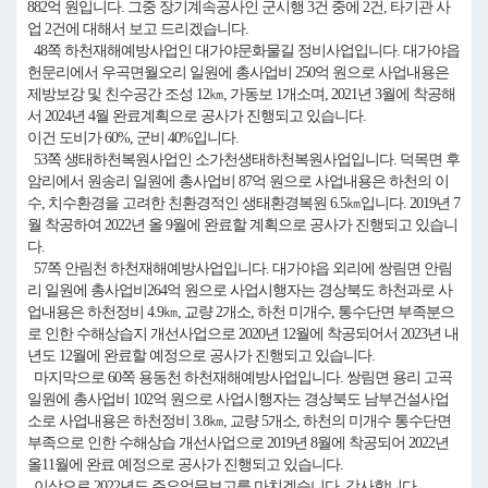
882억 원입니다. 그중 장기계속공사인 군시행 3건 중에 2건, 타기관 사
업 2건에 대해서 보고 드리겠습니다.
48쪽 하천재해예방사업인 대가야문화물길 정비사업입니다. 대가야읍
헌문리에서 우곡면월오리 일원에 총사업비 250억 원으로 사업내용은
제방보강 및 친수공간 조성 12㎞, 가동보 1개소며, 2021년 3월에 착공해
서 2024년 4월 완료계획으로 공사가 진행되고 있습니다.
이건 도비가 60%, 군비 40%입니다.
53쪽 생태하천복원사업인 소가천생태하천복원사업입니다. 덕목면 후
암리에서 원송리 일원에 총사업비 87억 원으로 사업내용은 하천의 이
수, 치수환경을 고려한 친환경적인 생태환경복원 6.5㎞입니다. 2019년 7
월 착공하여 2022년 올 9월에 완료할 계획으로 공사가 진행되고 있습니
다.
57쪽 안림천 하천재해예방사업입니다. 대가야읍 외리에 쌍림면 안림
리 일원에 총사업비264억 원으로 사업시행자는 경상북도 하천과로 사
업내용은 하천정비 4.9㎞, 교량 2개소, 하천 미개수, 통수단면 부족분으
로 인한 수해상습지 개선사업으로 2020년 12월에 착공되어서 2023년 내
년도 12월에 완료할 예정으로 공사가 진행되고 있습니다.
마지막으로 60쪽 용동천 하천재해예방사업입니다. 쌍림면 용리 고곡
일원에 총사업비 102억 원으로 사업시행자는 경상북도 남부건설사업
소로 사업내용은 하천정비 3.8㎞, 교량 5개소, 하천의 미개수 통수단면
부족으로 인한 수해상습 개선사업으로 2019년 8월에 착공되어 2022년
올11월에 완료 예정으로 공사가 진행되고 있습니다.
이상으로 2022년도 주요업무보고를 마치겠습니다. 감사합니다.