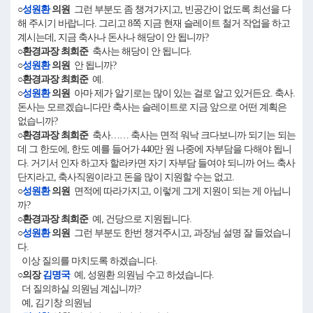
○
성원환
의원
그런 부분도 좀 챙겨가지고, 빈공간이 없도록 최선을 다
해 주시기 바랍니다. 그리고 8쪽 지금 현재 슬레이트 철거 작업을 하고
계시는데, 지금 축사나 돈사나 해당이 안 됩니까?
○환경과장 최희준
축사는 해당이 안 됩니다.
○
성원환
의원
안 됩니까?
○환경과장 최희준
예.
○
성원환
의원
아마 제가 알기로는 많이 있는 걸로 알고 있거든요. 축사.
돈사는 모르겠습니다만 축사는 슬레이트로 지금 앞으로 어떤 계획은
없습니까?
○환경과장 최희준
축사…… 축사는 면적 워낙 크다보니까 되기는 되는
데 그 한도에, 한도 예를 들어가 440만 원 나중에 자부담을 다해야 됩니
다. 거기서 인자 하고자 할라카면 자기 자부담 들여야 되니까 어느 축사
단지라고, 축사직원이라고 돈을 많이 지원할 수는 없고.
○
성원환
의원
면적에 따라가지고, 이렇게 그게 지원이 되는 게 아닙니
까?
○환경과장 최희준
예, 건당으로 지원됩니다.
○
성원환
의원
그런 부분도 한번 챙겨주시고, 과장님 설명 잘 들었습니
다.
이상 질의를 마치도록 하겠습니다.
○의장
김명국
예, 성원환 의원님 수고 하셨습니다.
더 질의하실 의원님 계십니까?
예, 김기창 의원님