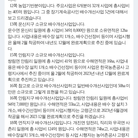
12쪽 농업기반분야입니다. 주요사업은 6개분야 32개 사업에 총사업비
는 405억 원입니다. 그 중 장기계속공사인 배수개선사업 5건에 대해서
보고 드리겠습니다.
13쪽 운산지구 소규모 배수개선사업입니다.
운수면 운산리 일원에 총 사업비 34억 8,000만 원으로 소유면적은 12ha
입니다. 사업내용은 배수장 설치 1개소, 배수간선정비 등이며 사업시행
은 올해 2월 착공하여 내년도 12월에 완료계획으로 추진 중에 있습니
다.
15쪽 안림지구 소규모 배수개선사업입니다.
쌍림면 안림리 일원에 총 사업비 41억 원으로 수해면적은 16ha, 사업내
용은 배수장 설치 1개소 배수간선정비 등이며 사업은 한국농촌공사 고
령지사에서 추진 중이며 올 2월에 착공하여 2023년 내년 12월에 완료계
획으로 추진하고 있습니다.
16쪽 참고로 소규모 배수개선사업하고 일반배수개선사업인데 50ha 미
만은 소규모로 그렇게 표현을 하고 있습니다.
16쪽 안림지구 배수개선사업입니다. 쌍림면 안림리 일원에 총사업비
94억 7,000만 원입니다. 수해면적은 55ha고, 사업내용은 배수 장 설치 3
개소, 배수간선정비 등이며 사업시행자는 고령군으로 2023년 6월경에
착공을 해서 2023 12월 완료계획으로 추진을 하겠습니다.
18쪽 연직지구 배수개선사업입니다. 개진면 양전리, 직리와 우곡면 사
촌리 일원에 총 사업비 124억 원입니다. 수해면적은 74ha고, 사업내용은
배수장설치 3개소, 배수간선정비 등 사업 시행자는 농어촌공사 고령지