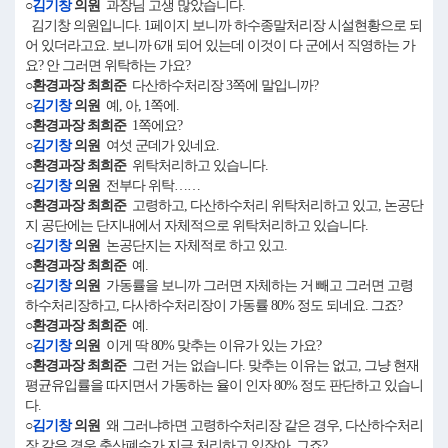
○
김기창
의원
과장님 고생 많았습니다.
김기창 의원입니다. 1페이지 보니까 하수종말처리장 시설현황으로 되
어 있더라고요. 보니까 6개 되어 있는데 이것이 다 군에서 직영하는 가
요? 안 그러면 위탁하는 가요?
○환경과장 최희준
다산하수처리장 3쪽에 말입니까?
○
김기창
의원
예, 아, 1쪽에.
○환경과장 최희준
1쪽에요?
○
김기창
의원
여섯 군데가 있네요.
○환경과장 최희준
위탁처리하고 있습니다.
○
김기창
의원
전부다 위탁……
○환경과장 최희준
고령하고, 다산하수처리 위탁처리하고 있고, 논공단
지 공단에는 단지내에서 자체적으로 위탁처리하고 있습니다.
○
김기창
의원
논공단지는 자체적로 하고 있고.
○환경과장 최희준
예.
○
김기창
의원
가동률을 보니까 그러면 자체하는 거 빼고 그러면 고령
하수처리장하고, 다사하수처리장이 가동률 80% 정도 되네요. 그죠?
○환경과장 최희준
예.
○
김기창
의원
이게 딱 80% 맞추는 이유가 있는 가요?
○환경과장 최희준
그런 거는 없습니다. 맞추는 이유는 없고, 그냥 현재
평균유입률을 따지면서 가동하는 율이 인자 80% 정도 판단하고 있습니
다.
○
김기창
의원
왜 그러냐하면 고령하수처리장 같은 경우, 다산하수처리
장 같은 경우 축산폐수가 지금 처리하고 있잖아. 그죠?