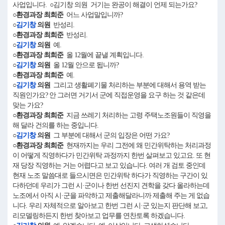
사업입니다. ○김기창 의원 거기는 완공이 해결이 언제 되는가요?
○환경과장 최희준
어느 사업말입니까?
○
김기창
의원
반성리.
○환경과장 최희준
반성리.
○
김기창
의원
예.
○환경과장 최희준
올 12월에 끝낼 계획입니다.
○
김기창
의원
올 12월 안으로 됩니까?
○환경과장 최희준
예.
○
김기창
의원
그리고 생활폐기물 처리하는 부분에 대해서 용역 받는
직원인가요? 안 그러면 거기서 군에 직접운영을 요구 하는 것 같은데
맞는 가요?
○환경과장 최희준
지금 쓰레기 처리하는 고령 주택노조원들이 직영을
해 달라 건의를 하는 중입니다.
○
김기창
의원
그 부분에 대해서 군의 입장은 어떤 가요?
○환경과장 최희준
현재까지는 우리 그전에 왜 민간위탁하는 처리과정
이 어떻게 직영하다가 민간위탁 과정까지 한번 살펴보고 있고요. 또 현
재 당장 직영하는 거는 어렵다고 보고 있습니다. 여러 개 검토 중인데
현재 노조 말씀대로 들으시면은 민간위탁 하다가 직영하는 구간이 있
다하던데 우리가 그런 시·군이나 한번 선진지 견학을 갖다 올라하는데
노조에서 아직 시·군을 파악하고 제출해달라니까 제출해 주는 게 없습
니다. 우리 자체적으로 알아보고 한번 그런 시·군 있는지 판단해 보고,
리모델링하든지 한번 찾아보고 업무를 연찬토록 하겠습니다.