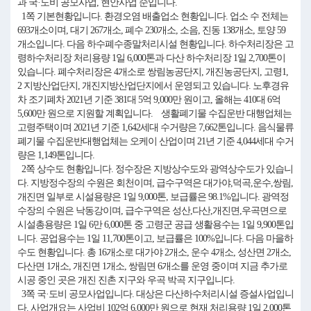
과 국·도비 공모사업, 현안사업 순입니다.
1쪽 기본현황입니다. 환경오염 배출업소 현황입니다. 업소 수 전체는
693개소이며, 대기 267개소, 폐수 230개소, 소음, 진동 138개소, 토양 59
개소입니다. 다음 하수폐수종말처리시설 현황입니다. 하수처리장은 고
령하수처리장 처리용량 1일 6,000톤과 다산 하수처리장 1일 2,700톤이
있습니다. 폐수처리장은 4개소로 쌍림농공단지, 개진농공단지, 고령1,
2 지방산업단지, 개진지방산업단지에서 운영되고 있습니다. 노후경유
차 조기폐차 2021년 기준 381대 5억 9,000만 원이고, 올해는 410대 6억
5,600만 원으로 지원할 계획입니다. 생활폐기물 수집운반 대행업체는
고령주택이며 2021년 기준 1,642세대 수거량은 7,662톤입니다. 음식물류
폐기물 수집운반대행업체는 오케이 산업이며 21년 기준 4,044세대 수거
량은 1,149톤입니다.
2쪽 상수도 현황입니다. 정수장은 지방상수도와 광역상수도가 있습니
다. 지방정수장의 수원은 회천이며, 급수구역은 대가야,덕곡,운수,쌍림,
개진면 일부로 시설용량은 1일 9,000톤, 보급률은 98.1%입니다. 광역정
수장의 수원은 낙동강이며, 급수구역은 성산,다산,개진면,우곡면으로
시설총용량은 1일 6만 6,000톤 중 고령군 공급 생활용수는 1일 9,900톤입
니다. 공업용수는 1일 11,700톤이고, 보급률은 100%입니다. 다음 마을하
수도 현황입니다. 총 16개소로 대가야 2개소, 운수 4개소, 성산면 2개소,
다산면 1개소, 개진면 1개소, 쌍림면 6개소를 운영 중이며 지금 추가로
시공 중인 곳은 개진 진촌 지구와 우곡 박곡 지구입니다.
3쪽 국·도비 공모사업입니다. 대상은 다산하수처리시설 증설사업입니
다. 사업개요는 사업비 102억 6,000만 원으로 현재 처리용량 1일 2,000톤