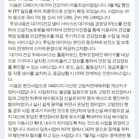
다음은 12페이지 대가야 건강거리 마을조성사업입니다. 6월 8일 행안
부 PPT 발표를 하여 최종적으로 선정이 확정 되었습니다. 사업비는 10
억 원으로 국비 5억 원, 도비 1억 5,000, 군비 3억 5,000입니다.
주요내용은 대가야건강 샘터 서비스는 대가야읍 경로당 9개소를 선정
하여 인공지능로봇을 배치하여 안면인식인증을 통해 이용자의 건강을
책정 맞춤형 건강콘텐츠를 제공, 주기적으로 건강정보를 수집 및 제공
하는 서비스입니다. 투입된 데이터는 본인의 동의하에 보건소 및 보호
자와 연계하여 스마트폰앱으로 제공하고자합니다.
대가야 건강 두레서비스는 홀몸어르신, 한부모장애인 60가구를 대상
으로 가구마다 설치한 스마트플러그 정보를 통하여 안전 및 건강정보
를 확인할 수 있는 서비스입니다. 온도, 습도, 활동감지기, 응급호출기
등 각종 센서를 설치하고, 응급상황 시 119와 연계하는 안전서비스입니
다.
다음은 현안사업으로 14페이지 다산면 고방자연재해위험 개선지구
정비사업입니다. 사업위치는 월성뜰 일원으로 당초 고방천 보안정비사
업과 고방천 하류에 배수펌프장 신설로161억 원의 예산으로 행안부와
협의하였으나 실시 설계 용역을 하면서 온당천 정비없이 고방천만 했
을 경우 사업 효과가 미비한 것으로 판단하여 당초신설 배수펌프장 설
치 대신에 온당천 후안정비와 함께 유수지를 확대하여 의성 배수펌프
장의 가동시간 확대, 내수가 차지않도록 하는 것으로 사업을 변경하고
자 합니다. 따라서 당초사업비 161억 원에서 242억 원으로 증액을 위하
여 행안부와 협의를 하고 있는 사업입니다. 7월 6일 사업비 증액관련 행