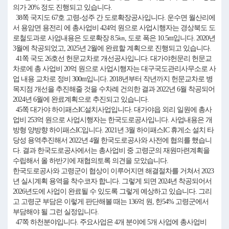
의가 20% 정도 진행되고 있습니다.
38쪽 국지도 67호 고령-성주 간 도로확장공사입니다. 운수면 월산리에
서 용암면 용전리 에 총사업비 424억 원으로 사업시행자는 경상북도 도
로철도과로 사업내용은 도로확장 8.5㎞, 도로 폭은 10.5m입니다. 2020년
3월에 착공되었고, 2025년 2월에 완료할 계획으로 진행되고 있습니다.
41쪽 국도 26호선 헌문교차로 개선공사입니다. 대가야헌문리 헌문교
차로에 총 사업비 20억 원으로 사업시행자는 대구국도관리사무소로 사
업 내용 교차로 정비 300m입니다. 2018년부터 작년까지 헌문교차로 병
목지점 개선을 추진해줄 것을 수차례 건의한 결과 2022년 6월 착공되어
2024년 6월에 완료계획으로 추진되고 있습니다.
45쪽 대가야 하이패스IC설치사업입니다. 대가야읍 외리 일원에 총사
업비 253억 원으로 사업시행자는 한국도로공사입니다. 사업내용은 개
방형 양방향 하이패스IC입니다. 2021년 3월 하이패스IC 휴게소 설치 타
당성 용역추진해서 2022년 4월 한국도로공사와 사전에 협의를 했습니
다. 결과 한국도로공사에서는 총사업비 중 고령군의 재원마련계획을
수립해서 올 하반기에 재협의토록 의견을 모았습니다.
한국도로공사와 고령군이 협상이 이루어지면 해결절차를 거쳐서 2023
년 실시계획 용역을 착수코자 합니다. 그렇게 되면 2024년 착공되어서
2026년도에 사업이 완료될 수 있도록 그렇게 예상하고 있습니다. 그리
고 고령군 부담은 이렇게 판단해볼 때는 136억 원, 한54% 고령군에서
부담해야 될 그런 실정입니다.
47쪽 하천분야입니다. 주요사업은 4개 분야에 5개 사업에 총사업비