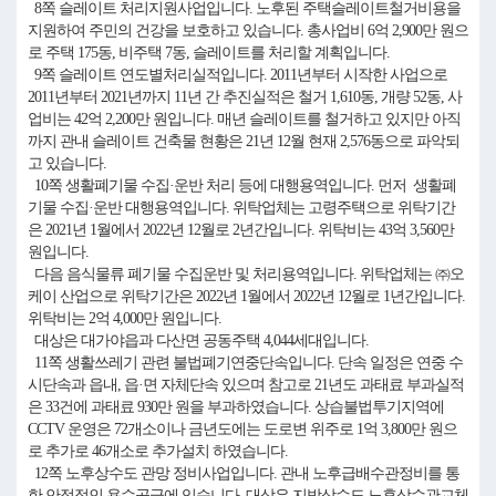
8쪽 슬레이트 처리지원사업입니다. 노후된 주택슬레이트철거비용을
지원하여 주민의 건강을 보호하고 있습니다. 총사업비 6억 2,900만 원으
로 주택 175동, 비주택 7동, 슬레이트를 처리할 계획입니다.
9쪽 슬레이트 연도별처리실적입니다. 2011년부터 시작한 사업으로
2011년부터 2021년까지 11년 간 추진실적은 철거 1,610동, 개량 52동, 사
업비는 42억 2,200만 원입니다. 매년 슬레이트를 철거하고 있지만 아직
까지 관내 슬레이트 건축물 현황은 21년 12월 현재 2,576동으로 파악되
고 있습니다.
10쪽 생활폐기물 수집·운반 처리 등에 대행용역입니다. 먼저 생활폐
기물 수집·운반 대행용역입니다. 위탁업체는 고령주택으로 위탁기간
은 2021년 1월에서 2022년 12월로 2년간입니다. 위탁비는 43억 3,560만
원입니다.
다음 음식물류 폐기물 수집운반 및 처리용역입니다. 위탁업체는 ㈜오
케이 산업으로 위탁기간은 2022년 1월에서 2022년 12월로 1년간입니다.
위탁비는 2억 4,000만 원입니다.
대상은 대가야읍과 다산면 공동주택 4,044세대입니다.
11쪽 생활쓰레기 관련 불법폐기연중단속입니다. 단속 일정은 연중 수
시단속과 읍내, 읍·면 자체단속 있으며 참고로 21년도 과태료 부과실적
은 33건에 과태료 930만 원을 부과하였습니다. 상습불법투기지역에
CCTV 운영은 72개소이나 금년도에는 도로변 위주로 1억 3,800만 원으
로 추가로 46개소로 추가설치 하였습니다.
12쪽 노후상수도 관망 정비사업입니다. 관내 노후급배수관정비를 통
한 안정적인 용수공급에 있습니다. 대상은 지방상수도 노후상수관교체