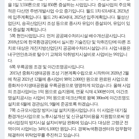
을 1일 3,550톤으로 1일 850톤 증설하는 사업입니다. 증설사업의 주요목
적은 다산면 주변개발사업 수요 증가입니다. 월드 1차 631세대, 2023년
에 입주계획입니다. 월드 2차 463세대, 2025년 입주계획입니다. 월성산
업단지, 송곡산업단지 조성 등으로 종사자 유입이 증설되어, 유입이 있
어 증설할 계획입니다.
5쪽 현안사업입니다. 먼저 공공폐수처리시설 배수개선공사입니다.
2018년도에 한국환경공단에서 실시한 기술진단 및 악취진단에 따른 조
치로 대상은 개진지방산업단지 공공폐수처리시설입니다. 사업 내용은
내구연안초과로 탈수기 교체와 악취방지시설비로 사업비는 9억입니
다.
6쪽 우륵공원 조경 및 야간조명공사입니다.
2015년 중화지생태공원 조성 기본계획수립으로 시작하여 2020년 2월
에 착공 2021년 12월에 총사업비 98억 2,000만 원으로 완료된 사업으로
중화저수지생태공원을 우륵공원으로 명명하게 되었습니다. 올해 사업
의 조경사업비는 1억 원으로 습지원예, 연꽃 식재 4,500본이며, 야간조
명설치공사는 사업비 3억 원으로 데크산책로 왕복 380m에 야간조명도
설치로 6월에 경관심의, 9월에 준공토록 하겠습니다.
7쪽 소규모사업장 방지시설 설치지원사업입니다. 이 사업은 대기질
환경개선사업으로 노후시설개선 및 신규설치비용을 지원함으로써 영
세사업장의 방지시설 설치비부담 완화에 있습니다. 대상은 고령군 전
역이며 사업비는 34억 6,100만 원입니다. 경북녹색환경센터와 업무협약
체결하여 위탁업무를 추진하고 있습니다.