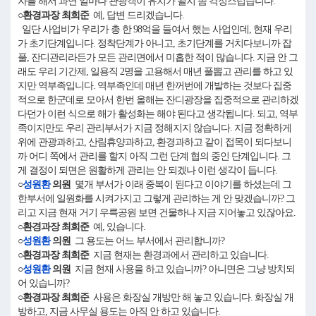
자를 해서 과연 얼마나 관광객이 유치가 될지 좀 걱정스럽습니다.
○환경과장 최희준
예, 답변 드리겠습니다.
일단 사업비가 우리가 총 한 98억을 들여서 했는 사업인데, 현재 우리
가 초기단계입니다. 정착단계가 아니고, 초기단계를 거치다보니까 잡
풀, 잔디관리라든가 모든 관리면에서 미흡한 적이 많습니다. 지금 안 그
래도 우리 기간제, 일용직 2명을 고용해서 매년 풀뽑고 관리를 하고 있
지만 역부족입니다. 역부족인데 매년 한꺼번에 개발하는 것보다 집중
적으로 한군데로 모아서 한번 올해는 잔디광장을 집중적으로 관리하겠
다던가 이런 식으로 해가 활성화는 해야 된다고 생각됩니다. 되고, 역부
족이지만도 우리 관리부서가 지금 정해지지 않습니다. 지금 정확하게
위에 관광과하고, 산림휴양과하고, 환경과하고 같이 접목이 되다보니
까 어디 쪽에서 관리를 할지 아직 그런 단계 협의 중인 단계입니다. 그
게 결정이 되면은 원활하게 관리는 안 되겠나 이런 생각이 듭니다.
○
성원환
의원
몇개 부서가 이래 중복이 된다고 이야기를 하셨는데 그
한부서에 일원화를 시켜가지고 그렇게 관리하는 게 안 맞겠습니까? 그
리고 지금 현재 거기 우륵공원 보면 건물하나 지금 지어놓고 있잖아요.
○환경과장 최희준
예, 있습니다.
○
성원환
의원
그 용도는 어느 부서에서 관리합니까?
○환경과장 최희준
지금 현재는 환경과에서 관리하고 있습니다.
○
성원환
의원
지금 현재 사용을 하고 있습니까? 아니면은 그냥 방치되
어 있습니까?
○환경과장 최희준
사용은 화장실 개방만 해 놓고 있습니다. 화장실 개
방하고, 지금 사무실 용도는 아직 안 하고 있습니다.