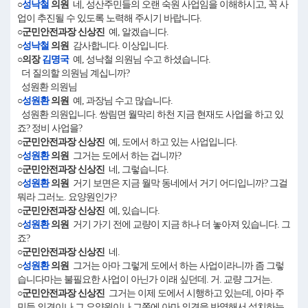
○
성낙철
의원
네, 성산주민들의 오랜 숙원 사업임을 이해하시고, 꼭 사
업이 추진될 수 있도록 노력해 주시기 바랍니다.
○군민안전과장 신상진
예, 알겠습니다.
○
성낙철
의원
감사합니다. 이상입니다.
○의장
김명국
예, 성낙철 의원님 수고 하셨습니다.
더 질의할 의원님 계십니까?
성원환 의원님
○
성원환
의원
예, 과장님 수고 많습니다.
성원환 의원입니다. 쌍림면 월막리 하천 지금 현재도 사업을 하고 있
죠? 정비 사업을?
○군민안전과장 신상진
예, 도에서 하고 있는 사업입니다.
○
성원환
의원
그거는 도에서 하는 겁니까?
○군민안전과장 신상진
네, 그렇습니다.
○
성원환
의원
거기 보면은 지금 월막 동네에서 거기 어디입니까? 그걸
뭐라 그러노. 요양원인가?
○군민안전과장 신상진
예, 있습니다.
○
성원환
의원
거기 가기 전에 교량이 지금 하나 더 놓아져 있습니다. 그
죠?
○군민안전과장 신상진
네.
○
성원환
의원
그거는 아마 그렇게 도에서 하는 사업이라니까 좀 그렇
습니다마는 불필요한 사업이 아닌가 이래 싶던데. 거. 교량 그거는.
○군민안전과장 신상진
그거는 이제 도에서 시행하고 있는데, 아마 주
민들 의견이나 그 요양원이나 그쪽에 아마 의견을 반영해서 설치하는