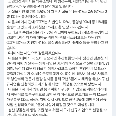
군민안전과에서는 의용소방대, 해병전우회, 자율방재단 등 3개 민간
단체와 6개 위원회를 관리 운영하고 있습니다.
시설물안전 및 관리특별법에 따른 시설물은 1종 4개소, 2종 16개소, 3
종 13개소 등 34개소입니다.
다음 4페이지 관내 CCTV는 차번인식 128대, 동영상 990대 등 118대를
운영하고 있으며 소하천은 135개소 총 연장 212㎞입니다.
그리고 배수펌프장은 장기공단과 고아배수펌프장 2개소를 운영하고
있으며 5페이지 재해예방을 위한 예·경보 시스템으로는 재난감지
CCTV 53개소, 지진계 4개소, 음성방송통신기 49개소 등을 운영하고 있
습니다.
6페이지는 서면으로 갈음하겠습니다.
다음은 8페이지 국·도비 공모사업 추진현황입니다. 성산면 갱골천 자
연재해위험 개선지구 정비 사업은 300억의 예산으로 성산면 삼대리, 강
정리, 득성리 일원의 갱골천 정비사업으로 소하천 후암정비 4.14㎞와
교량재가설 14개소, 배수구조물 39개소, 홍수 예·경보시설 설치사업으
로 행안부와 전문가 현장 실사를 통해 22년 3월에 재해위험개선지구 신
규사업을 신청하였으며, 9월에 사업이 확정될 것으로 예상됩니다.
다음은 10페이지 쌍림면 붕괴위험지구 정비 사업으로 귀원삼거리에
서 귀원터널 일부구간으로 32억 원의 예산으로 콘크리트 옹벽 120m산
마루측구 120m, 낙석방지망 설치 사업으로 금년 3월에 행안부에 신규
사업 신청하였으며, 9월에 사업이 확정될 것으로 예상됩니다.
성산 갱골천과 쌍림 귀원 붕괴 위험 지구가 신규 사업으로 선정될 수
있도록 최선을 다하겠습니다.