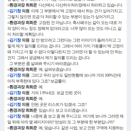
○환경과장 최희준
다산에서, 다산하수처리장에서 처리하고 있습니다.
○
김기창
의원
이제 그 부분에서 딱 고정이 돼서 하는 건가 싶어가지고,
그렇지 않으면 조금 더 처리할 수 있는 부분이 있는가 싶어가지고.
○환경과장 최희준
고정된 건 아닙니다. 축사폐수는 같이 오는 대로 거
의 양이 어느 정도 정해져 있더라고요. 너무 많이 오는 것도 아니고, 같
이 처리할 계획입니다.
○
김기창
의원
잘 안 받으려고 그런다는 그런 이야기가 들려가지고 그
렇게 제가 질의를 드리는 겁니다. 그래서 여러 가지 가동률이 딱 고정이
돼 가지고 더 할 수 없다 이렇다든지 안 그러면 더 할 수 있는데 안 하는
건지 그래서 궁금해서 제가 질의를 드리는 겁니다.
그 부분은 좀 살펴봐 주시기 바라겠습니다.
○환경과장 최희준
예, 살펴보겠습니다.
○
김기창
의원
그리고 우리 상수도 일반현황에 보니까 거의 100%인데
아직 부족한데 있다 그죠? 보급률이.
○환경과장 최희준
예.
○
김기창
의원
거의 1.9%네요. 보급 안된 곳이.
○환경과장 최희준
예.
○
김기창
의원
안된 곳은 리스트가 있겠네. 그죠?
○환경과장 최희준
있습니다. 보고 드리겠습니다.
○
김기창
의원
나중에 좀 보고 좀 해 주시고요. 여기에 보니까 그러면 제
일 뒤에 아까 몇 페이지더라? 반성리 또 그 부분에 한 부분입니까?
○환경과장 최희준
예, 맞습니다. 같은 사업, 보고 안된 구역에 지원하는