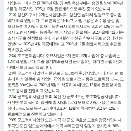
사입니다. 이 사업은 2023년 6월 경 농림축산부에서 승인을 받아 2024년
6월 경 착공하면 2025년 12월 완료계획으로 추진 중에 있습니다.
21쪽 성산지구 배수개선사업입니다. 성산면 삼대리 일원으로 총사업
비가 85억 원입니다. 수해면적은 116ha고, 사업내용은 배수장 증설 및
보강 등이며 사업시행자는 농촌공사 고령지사로써 2021년 12월에 농촌
공사 고령지사에서 농림축산부에 사업 신청을 해서 2020, 올해 4월 기본
조사지구로 선정됐습니다. 내년 4월경에 신규 착수지구로 선정되면 승
인받아서 2025년 4월 착공예정이고, 2026년 12월 완료계획으로 추진토
록 하겠습니다.
23쪽 도로분야입니다. 주요사업은 6개 분야25개 사업에 총 사업비는
1,284억 원입니다. 그중 장기계속공사인 군시행 5건, 타기관 사업 5건에
대해서 보고 드리겠습니다.
24쪽 군도정비사업인 사문진로 군도5호선 확장사업입니다. 다산면 호
촌리 평리 일원에 총 사업비 75억 원으로 사업내용은 도로확장 1,8㎞, 도
로폭은 30m입니다. 2020년 8월에 착공하여 내년도 12월에 완료할 예정
으로 공사를 진행하고 있습니다.
27쪽 군도정비사업인 부리-옥산 간 군도 4호선 도로확장공사입니다.
개진면 부리 옥산리 일원에 총 사업비 55억 원으로 사업내용은 도로확
장이 1.7㎞, 도로폭은 12m이며 2021년 12월에 착공하여 2024년 12월에
완료예정으로 진행하고 있습니다.
29쪽 군도정비사업인 도진-예곡 간 군도 10호선 도로확장공사입니다.
우곡면 도진 임도삼거리에서 예곡 부례관광지 일원에 총사업비 30억