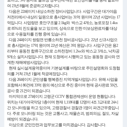
료하고, 3차 공사로 골프장 상부천에 대한 호안정비를 6월 중에 발표하
여 23년 8월에 준공하고자합니다.
다음은 22페이지 내상소하천 정비사업입니다. 사업구간은 대가야읍
저전리에서 내상리 일원으로 총사업비는 31억 원이며 22년 사업비는 17
억입니다. 사업량은 호안구조물 2.1kg와 박스교 4개소, 농로포장 1.4㎞
로 85%의 진도율을 보고 있으며, 상속으로 인한 미보상완료자를 대상
으로 수용절차를 진행 중에 있습니다.
다음 24페이지 쌍림면 반룡소하천 정비공사입니다. 22년 신규사업으
로 총사업비는 17억 원이며 22년 예산은 3억 원입니다. 사업구간은 용2
리부터 용동천 합류구간으로 소하천정비 1.2㎞와 박스교 3개소, 낙차공
9개소 설치사업입니다. 현재 도청에서 시행하고 있는 용동청 공사와 연
계한 재해예방사업입니다.
현재 실시설계용역중이며 기본설계를 바탕으로 주민설명회와 도청협
의를 거쳐 23년 1월에 착공예정입니다.
다음 26페이지 군민생활 행복증진 지역개발사업입니다. 유해 사업을
포함해서 80건에 33억 원의 예산으로 추진 중이며 현재 공사완료 59건,
공사 중 21건이 되겠습니다.
마지막으로 27페이지 고령군 CCTV 통합관제센터 운영 현황입니다.
위치는 대가야국악당 1층이며 현재 1,118대를 12명이 4조 3교대로 24시
간 모니터링을 하고 있으며, 고령경찰서 경찰관 1명이 파견근무중입니
다. 주로 모니터링 되는 것은 교통사고, 재물손괴, 범죄의심, 절도, 자살
예방이 되겠습니다.
이상으로 군민안전과 업무보고를 마치겠습니다. 감사합니다.