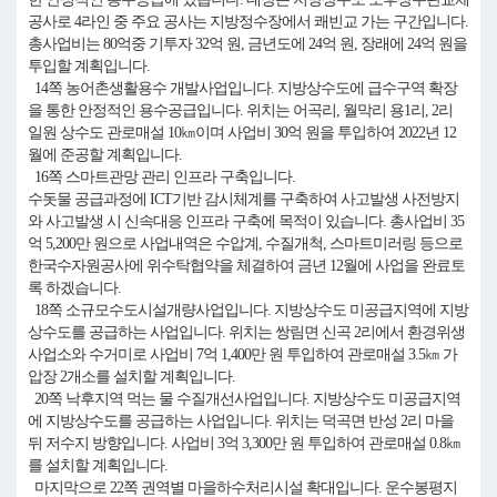
공사로 4라인 중 주요 공사는 지방정수장에서 쾌빈교 가는 구간입니다.
총사업비는 80억중 기투자 32억 원, 금년도에 24억 원, 장래에 24억 원을
투입할 계획입니다.
14쪽 농어촌생활용수 개발사업입니다. 지방상수도에 급수구역 확장
을 통한 안정적인 용수공급입니다. 위치는 어곡리, 월막리 용1리, 2리
일원 상수도 관로매설 10㎞이며 사업비 30억 원을 투입하여 2022년 12
월에 준공할 계획입니다.
16쪽 스마트관망 관리 인프라 구축입니다.
수돗물 공급과정에 ICT기반 감시체계를 구축하여 사고발생 사전방지
와 사고발생 시 신속대응 인프라 구축에 목적이 있습니다. 총사업비 35
억 5,200만 원으로 사업내역은 수압계, 수질개척, 스마트미러링 등으로
한국수자원공사에 위수탁협약을 체결하여 금년 12월에 사업을 완료토
록 하겠습니다.
18쪽 소규모수도시설개량사업입니다. 지방상수도 미공급지역에 지방
상수도를 공급하는 사업입니다. 위치는 쌍림면 신곡 2리에서 환경위생
사업소와 수거미로 사업비 7억 1,400만 원 투입하여 관로매설 3.5㎞ 가
압장 2개소를 설치할 계획입니다.
20쪽 낙후지역 먹는 물 수질개선사업입니다. 지방상수도 미공급지역
에 지방상수도를 공급하는 사업입니다. 위치는 덕곡면 반성 2리 마을
뒤 저수지 방향입니다. 사업비 3억 3,300만 원 투입하여 관로매설 0.8㎞
를 설치할 계획입니다.
마지막으로 22쪽 권역별 마을하수처리시설 확대입니다. 운수봉평지