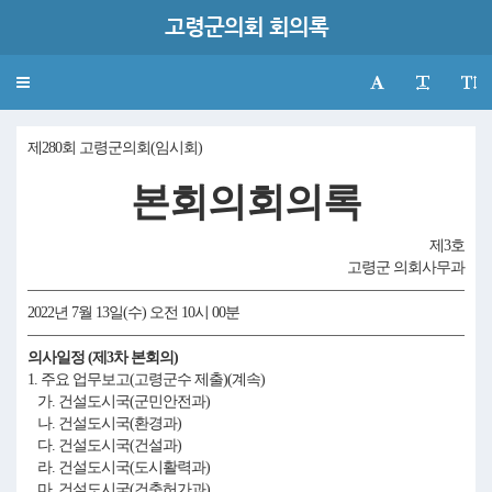
고령군의회 회의록
Toggle
navigation
제280회 고령군의회(임시회)
본회의회의록
제3호
고령군 의회사무과
2022년 7월 13일(수) 오전 10시 00분
의사일정 (제3차 본회의)
1. 주요 업무보고(고령군수 제출)(계속)
가. 건설도시국(군민안전과)
나. 건설도시국(환경과)
다. 건설도시국(건설과)
라. 건설도시국(도시활력과)
마. 건설도시국(건축허가과)