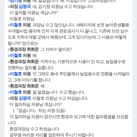
○
김기창
의원
예, 알겠습니다. 예, 이상입니다. 고생하셨습니다.
○의장
김명국
네, 김기창 의원님 수고 하셨습니다.
더 질의할 의원님 계십니까?
이철호 의원님
○
이철호
의원
과장님 수고 많으십니다. 14페이지에 보면 농어촌생활용
수개발사업 용리에 인자 이게 관로공사가 다 끝나고, 기존에 쓰던 상수
도로 지하수개발 군에서 해줬는데 그게 있다카는데 그 사용은 어떻게
됩니까? 앞으로는.
○환경과장 최희준
그 지하수 말이죠?
○
이철호
의원
예.
○환경과장 최희준
지하수는 기본적으로 사용이 안 되고, 농업용수로
전환하는 절차를 갖춥니다.
○
이철호
의원
안 그래도 동네 주민들께서 농업용수로 전환을 시켜달라
고 그래 이야기를 합니다.
○환경과장 최희준
예.
○
이철호
의원
잘 알겠습니다. 수고 했습니다.
○의장
김명국
이철호 의원님 수고 하셨습니다.
더 질의하실 의원님 계십니까?
(『없습니다』하는 의원 있음)
더 질의하실 의원이 없으시면 환경과 보고에 대한 질의종결을 선포합
니다.
환경과장님 수고 하셨습니다.
공무원 여러분 자리를 정돈하여 주시기 바랍니다.