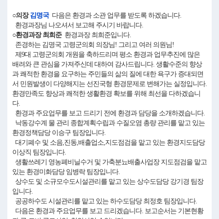
○의장
김명국
다음은 환경과 소관 업무를 받도록 하겠습니다.
환경과장님 나오셔서 보고해 주시기 바랍니다.
○환경과장 최희준
환경과장 최희준입니다.
존경하는 김명국 고령군의회 의장님! 그리고 여러 의원님!
제9대 고령군의회 개원을 축하드리며 평소 환경과 업무추진에 많은
배려와 큰 관심을 가져주신데 대하여 감사드립니다. 생활수준의 향상
과 쾌적한 환경을 요구하는 주민들의 삶의 질에 대한 욕구가 증대되면
서 민원발생이 다양해지는 선진국형 환경문제로 변해가는 실정입니다.
환경만족도 향상과 쾌적한 생활환경 확보를 위해 최선을 다하겠습니
다.
환경과 주요업무를 보고 드리기 전에 환경과 담당을 소개하겠습니다.
낙동강수계 물 관리 종합계획수립과 수질오염 총량 관리를 맡고 있는
환경정책담당 이승구 팀장입니다.
대기폐수 및 소음,진동,배출업소,지도점검을 맡고 있는 환경지도담당
이상직 팀장입니다.
생활쓰레기 영농폐비닐수거 및 가축분뇨배출사업장 지도점검을 맡고
있는 환경미화담당 임병락 팀장입니다.
상수도 및 소규모수도시설관리를 맡고 있는 상수도담당 강기경 팀장
입니다.
공공하수도 시설관리를 맡고 있는 하수도담당 최정호 팀장입니다.
다음은 환경과 주요업무를 보고 드리겠습니다. 보고순서는 기본현황