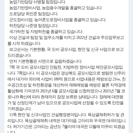
농업기반담당 서병철 팀장입니다.
농업기반정비사업, 농업용수개발을 총괄하고 있습니다.
도로담당 최민준 팀장입니다.
군도정비사업, 농어촌도로정비사업을 총괄하고 있습니다.
하천담당 나준영 팀장입니다.
국가하천 및 지방하천을 총괄하고 있습니다.
이상 건설과 팀장 및 업무소개를 마치고 2022년 건설과 주요업무보고
를 시작 하겠습니다.
보고순서는 기본현황, 국·도비 공모사업, 현안 및 신규 사업으로 보고
드리겠습니다.
먼저 기본현황은 서면으로 갈음하겠습니다.
7쪽 국·도비 공모사업인 안림천, 지방하천 정비사업 제안공모사업입
니다. 7쪽입니다. 이 공모사업은 경상북도 공모사업으로 쌍림면 산주리
에서 대가야 외리에 사업비 180억 원으로 사업내용은 제방보강 21㎞, 친
수공간조성 및 하천환경을 개선하여 재해예방을 예방은 물론 지역경제
활성화에 기여코자 2021년 6월 공모사업을 신청하였으나 2021년 7월 코
로나19 확산에 따라 현재까지 잠정 보류된 상태입니다. 장래에 대면평
가 및 선정단계가 남아 있으므로 공모사업에 선정될 수 있도록 만전을
기하겠습니다.
11쪽 현안 및 신규사업인 건설행정분야입니다. 육상골채취허가 및 관
리입니다. 육상골재채취 내역은 대가야읍 고아리와 우곡면 대곡리입니
다. 허가기간은 고아리는 금년도 7월이며 대곡은 12월에 마무리 되겠습
니다.