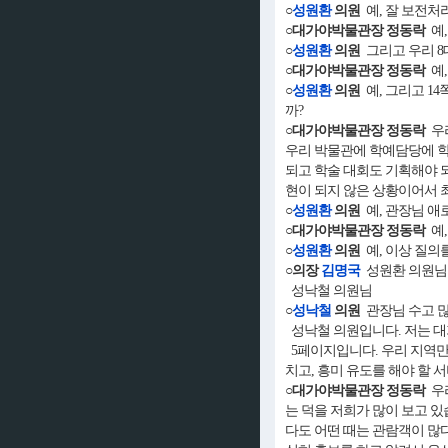
○
성원환
의원
예, 잘 보전처
○대가야박물관장 정동락
예,
○
성원환
의원
그리고 우리 8
○대가야박물관장 정동락
예,
○
성원환
의원
예, 그리고 1
까?
○대가야박물관장 정동락
우리
우리 박물관에 학예담당에 학
되고 학술 대회도 기획해야 
현이 되지 않은 상황이어서 
○
성원환
의원
예, 관장님 애
○대가야박물관장 정동락
예,
○
성원환
의원
예, 이상 질의
○의장
김명국
성원환 의원님
성낙철 의원님
○
성낙철
의원
관장님 수고 많
성낙철 의원입니다. 저는 대
5페이지입니다. 우리 지역만큼
치고, 흥미 유도를 해야 할 
○대가야박물관장 정동락
우리
는 덕을 저희가 많이 보고 
다도 어떤 때는 관람객이 많