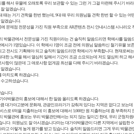
리를 해서 유물에 오래토록 우리 보관할 수 있는 그런 거 그걸 마련해 주시기 바
 잘 알겠습니다.
대 때는 거기 견학을 한번 했는데, 9대 때 우리 의원님들 견학 한번 할 수 있는 
 알겠습니다.
4쪽에 문제점 전문성을 가진 직원 부족으로 AR콘텐츠 전시 안내시스템 시나리오
 박물관에서 전문성을 가진 직원이라는 건 솔직히 말씀드리면 학예사를 말씀드립
예사가 1명있습니다. 이 학예사 1명이 조금 전에 의원님 말씀하신 철기유물 보존
되고 전시도 기획해야 되고 솔직히 말씀드리면 학예사가 부족합니다. 현재로써는
최대한 노력을 해서 열심히 일해서 기간이 조금 소요되는데 저도 열심히 하고 해
로사항이 많은데 그 애로사항 없게끔 최선을 다해 주시기 바라겠습니다.
 알겠습니다.
를 마치도록 하겠습니다.
 수고하셨습니다.
습니다.
가야박물관의 홍보에 대해서 한 말씀 올리도록 하겠습니다.
 대가야고분에 문화재, 관광인프라가가 갖춰져 있다는 지역은 없다고 보는데 디지털
서비스로 6억을 지출하는데 이 홍보에 대해서 3,000만 원 지출하는데 좀 부족하지
 박물관에 홍보는 우리 박물관만해서는 되지 않는 일이긴 한데, 우리 군청
있습니다. 의원님도 잘 아시겠습니다마는 대가야박물관이 다른 지역에서 설립한 
다라고 이렇게 높게 평가를 받고 있습니다. 솔직히 말씀드리면 그게 우리 박물관