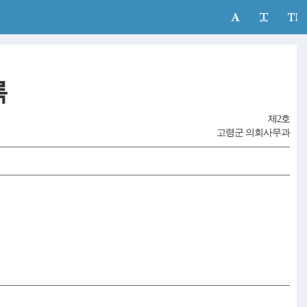
록
제2호
고령군 의회사무과