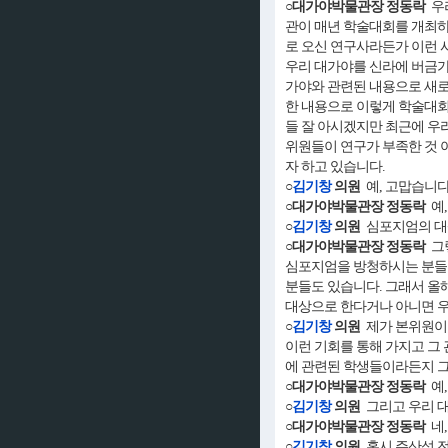
○대가야박물관장 정동락
우리
관이 매년 학술대회를 개최하
로 오신 연구사라든가 이런 
우리 대가야를 신라에 버금가
가야와 관련된 내용으로 새로
한 내용으로 이렇게 학술대회
들 잘 아시겠지만 최근에 우
위원들이 연구가 부족한 것 
자 하고 있습니다.
○
김기창
의원
예, 고맙습니다
○대가야박물관장 정동락
예,
○
김기창
의원
심포지엄의 대상
○대가야박물관장 정동락
그렇
심포지엄을 방청하시는 분들은
분들도 있습니다. 그래서 올
대상으로 한다거나 아니면 우
○
김기창
의원
제가 본위원이 
이런 기회를 통해 가지고 그
에 관련된 학생들이라든지 그
○대가야박물관장 정동락
예,
○
김기창
의원
그리고 우리 대
○대가야박물관장 정동락
네,
○
김기창
의원
혹시 주산성 전