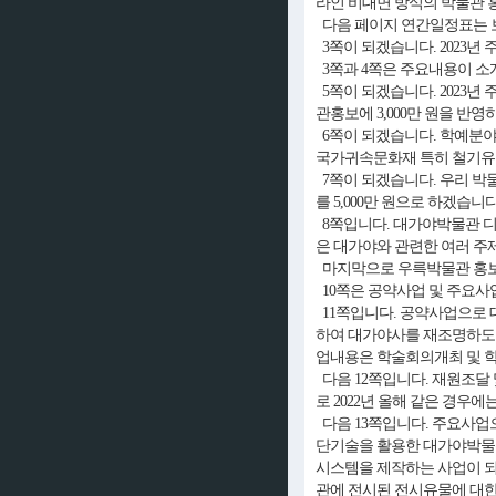
라인 비대면 방식의 박물관 
다음 페이지 연간일정표는 
3쪽이 되겠습니다. 2023년
3쪽과 4쪽은 주요내용이 소
5쪽이 되겠습니다. 2023년
관홍보에 3,000만 원을 반
6쪽이 되겠습니다. 학예분야입
국가귀속문화재 특히 철기유물
7쪽이 되겠습니다. 우리 박
를 5,000만 원으로 하겠
8쪽입니다. 대가야박물관 디지
은 대가야와 관련한 여러 주
마지막으로 우륵박물관 홍보
10쪽은 공약사업 및 주요사
11쪽입니다. 공약사업으로 
하여 대가야사를 재조명하도록
업내용은 학술회의개최 및 
다음 12쪽입니다. 재원조달 
로 2022년 올해 같은 경우
다음 13쪽입니다. 주요사업
단기술을 활용한 대가야박물관
시스템을 제작하는 사업이 되
관에 전시된 전시유물에 대한 