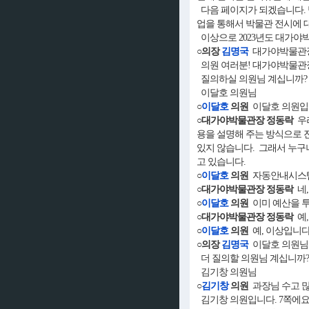
다음 페이지가 되겠습니다. 방
업을 통해서 박물관 전시에 
이상으로 2023년도 대가
○의장
김명국
대가야박물관장
의원 여러분! 대가야박물관장
질의하실 의원님 계십니까?
이달호 의원님
○
이달호
의원
이달호 의원입니
○대가야박물관장 정동락
우리
용을 설명해 주는 방식으로 
있지 않습니다. 그래서 누구
고 있습니다.
○
이달호
의원
자동안내시스템
○대가야박물관장 정동락
네,
○
이달호
의원
이미 예산을 투
○대가야박물관장 정동락
예,
○
이달호
의원
예, 이상입니다
○의장
김명국
이달호 의원님
더 질의할 의원님 계십니까?
김기창 의원님
○
김기창
의원
과장님 수고 
김기창 의원입니다. 7쪽에요