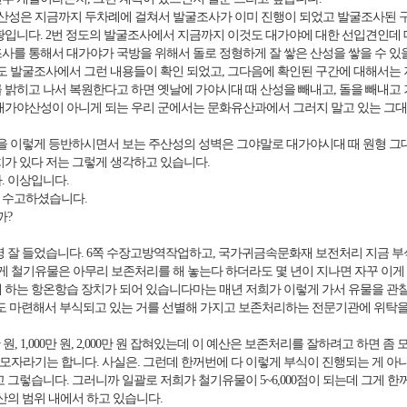
성은 지금까지 두차례에 걸쳐서 발굴조사가 이미 진행이 되었고 발굴조사된 구
황입니다. 2번 정도의 발굴조사에서 지금까지 이것도 대가야에 대한 선입견인데 
사를 통해서 대가야가 국방을 위해서 돌로 정형하게 잘 쌓은 산성을 쌓을 수 있
정도 발굴조사에서 그런 내용들이 확인 되었고, 그다음에 확인된 구간에 대해서는
 밝히고 나서 복원한다고 하면 옛날에 가야시대 때 산성을 빼내고, 돌을 빼내고
대가야산성이 아니게 되는 우리 군에서는 문화유산과에서 그러지 말고 있는 그대
 이렇게 등반하시면서 보는 주산성의 성벽은 그야말로 대가야시대 때 원형 그대
치가 있다 저는 그렇게 생각하고 있습니다.
. 이상입니다.
 수고하셨습니다.
까?
명 잘 들었습니다. 6쪽 수장고방역작업하고, 국가귀금속문화재 보전처리 지금 부
 철기유물은 아무리 보존처리를 해 놓는다 하더라도 몇 년이 지나면 자꾸 이게
 하는 항온항습 장치가 되어 있습니다마는 매년 저희가 이렇게 가서 유물을 관
만 원 정도 마련해서 부식되고 있는 거를 선별해 가지고 보존처리하는 전문기관에 위
만 원, 1,000만 원, 2,000만 원 잡혀있는데 이 예산은 보존처리를 잘하려고 하면 
모자라기는 합니다. 사실은. 그런데 한꺼번에 다 이렇게 부식이 진행되는 게 아니
 그렇습니다. 그러니까 일괄로 저희가 철기유물이 5~6,000점이 되는데 그게 한
산의 범위 내에서 하고 있습니다.