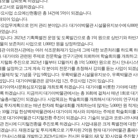
홍보를 강화토록 하겠습니다.
보고서로 갈음하겠습니다.
 주요사업 소요예산현황은 총 14건에 5억이 되겠습니다.
개되어 있습니다.
 주요업무계획으로 먼저 관리 분야입니다. 대가야박물관 시설물유지보수에 6,000
영하였습니다.
니다. 2023년 기획특별전 운영 및 도록발간으로 총 1억 원으로 상반기와 하반기에
의 보존처리 사업으로 1,000만 원을 상정하였습니다.
물관 야외전시관에는 여러 석조문화재가 있는데 그에 대한 보존처리를 하도록 하
습니다. 대가야와 관련된 주제로 전문학술 연구기관에 의뢰하여 학술회의를 개최하
털화 추진으로 2023년 1월부터 12월까지 총 1억 5,000만 원으로 전시 
제를 설정하고 그게 계속 각 분야의 전문가를 초청해서 강의를 듣는 사업이 되겠
물제작 및 기념품 구입 9쪽입니다. 우륵박물관 시설물유지보수, 우륵박물관 
업입니다. 대가야박물관은 공약사업 1건, 주요사업 1건이 있습니다.
대가야역사문화심포지엄을 개최토록 하겠습니다. 대가야를 비롯한 가야에 대한 
 하겠습니다. 지금까지 대가야박물관에서는 총 16회에 걸쳐서 매년 1회로 대
학술총서발간이 되겠습니다. 사업목표는 학술회의를 개최해서 대가야의 연구자료
및 투자계획으로는 매년 한차례 학술대회를 개최하는데 많게는 5,000만 원 적게는 4
에는 10월 21일 한성백제박물관에서 대가야의 제사와 의제라는 주제로 학술회의를
으로 대가야박물관 디지털전환 추진이 되겠습니다. 기술의 보급과 코로나19 사태
 전시에 디지털전환을 추진토록 하겠습니다. 사업내용은 크게 특별전에 대한 VR,
겠습니다. 재원조달 및 투자계획으로 기투자된 2억원 현재 대가야박물관 홈페이
안내시스템을 개발하고 2023년도에는 전시된 유물의 AR 및 3D 사업을 추진할