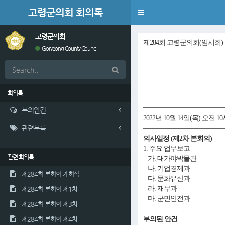
고령군의회 회의록
Toggle
navigation
고령군의회
제284회 고령군의회(임시회)
Goryeong County Council
회의록
부의안건
2022년 10월 14일(목) 오전 10
관련부록
의사일정 (제2차 본회의)
1. 주요 업무보고
관련 회의록
가. 대가야박물관
나. 기업경제과
제284회 본회의 개회식
다. 문화유산과
라. 재무과
제284회 본회의 제1차
마. 군민안전과
제284회 본회의 제3차
제284회 본회의 제4차
부의된 안건