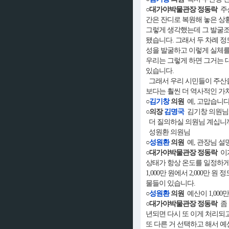
○대가야박물관장 정동락
주산
간은 잔디로 복원해 놓은 상
그렇게 생각했는데 그 발굴조
됐습니다. 그래서 두 차례 
성을 발굴하고 이렇게 실체를
우리는 그렇게 하면 그거는 
있습니다.
그래서 우리 시민들이 주산을
보다는 훨씬 더 역사적인 가
○
김기창
의원
예, 고맙습니다
○의장
김명국
김기창 의원님
더 질의하실 의원님 계십니
성원환 의원님
○
성원환
의원
예, 관장님 설
○대가야박물관장 정동락
이게
상태가 항상 온도를 일정하게
1,000만 원에서 2,000
물들이 있습니다.
○
성원환
의원
예산이 1,000
○대가야박물관장 정동락
좀 
년되면 다시 또 이게 처리되고
또 다른 거 선택하고 해서 예