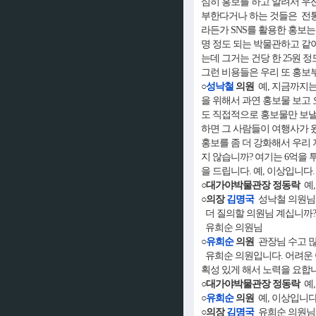
심히 홍보를 하고 알려서 우
부한다거나 하는 것들은 전통
라든가 SNS를 활용한 홍보는
명 정도 되는 박물관하고 같
는데 그거는 건당 한 25원 
그런 비용들은 우리 또 홍보
○
성낙철
의원
예, 지금까지는
을 위해서 과연 홍보물 보고 
도 직접적으로 홍보물만 보낼
하면 그 사람들이 여행사가 
홍보를 좀 더 강화해서 우리 
지 않습니까? 여기는 6억을 
을 드립니다. 예, 이상입니다.
○대가야박물관장 정동락
예,
○의장
김명국
성낙철 의원님
더 질의할 의원님 계십니까?
유희순 의원님
○
유희순
의원
관장님 수고 
유희순 의원입니다. 어려운 
획성 있게 해서 노력을 요합
○대가야박물관장 정동락
예,
○
유희순
의원
예, 이상입니다
○의장
김명국
유희순 의원님