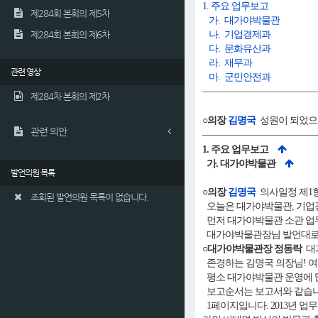
1. 주요 업무보고
제284회 본회의 제5차
가. 대가야박물관
제284회 본회의 제6차
나. 기업경제과
다. 문화유산과
라. 재무과
관련 영상
마. 군민안전과
제284차 본회의 제2차
○의장
김명국
성원이 되었으므
관련 의안
1. 주요 업무보고
가. 대가야박물관
발언의원 목록
○의장
김명국
의사일정 제1항
조회된 발언의원 목록이 없습니다.
오늘은 대가야박물관, 기업경
먼저 대가야박물관 소관 업
대가야박물관장님 발언대로 
○대가야박물관장 정동락
대
존경하는 김명국 의장님! 여
평소 대가야박물관 운영에 많
보고순서는 보고서와 같습니
1페이지입니다. 2013년 