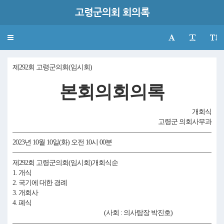
고령군의회 회의록
Toggle
navigation
제292회 고령군의회(임시회)
본회의회의록
개회식
고령군 의회사무과
2023년 10월 10일(화) 오전 10시 00분
제292회 고령군의회(임시회)개회식순
1. 개식
2. 국기에 대한 경례
3. 개회사
4. 폐식
(사회 : 의사탐장 박진호)