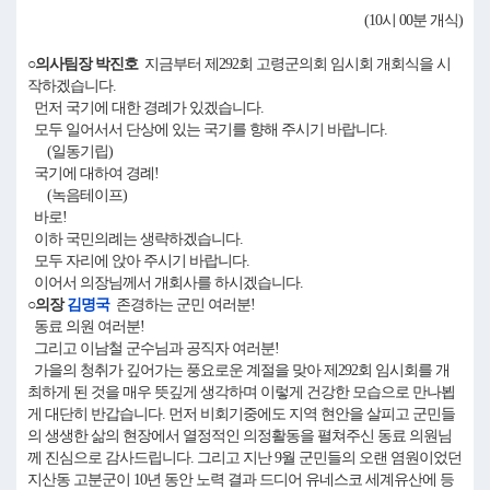
(10시 00분 개식)
○의사팀장 박진호
지금부터 제292회 고령군의회 임시회 개회식을 시
작하겠습니다.
먼저 국기에 대한 경례가 있겠습니다.
모두 일어서서 단상에 있는 국기를 향해 주시기 바랍니다.
(일동기립)
국기에 대하여 경례!
(녹음테이프)
바로!
이하 국민의례는 생략하겠습니다.
모두 자리에 앉아 주시기 바랍니다.
이어서 의장님께서 개회사를 하시겠습니다.
○의장
김명국
존경하는 군민 여러분!
동료 의원 여러분!
그리고 이남철 군수님과 공직자 여러분!
가을의 청취가 깊어가는 풍요로운 계절을 맞아 제292회 임시회를 개
최하게 된 것을 매우 뜻깊게 생각하며 이렇게 건강한 모습으로 만나뵙
게 대단히 반갑습니다. 먼저 비회기중에도 지역 현안을 살피고 군민들
의 생생한 삶의 현장에서 열정적인 의정활동을 펼쳐주신 동료 의원님
께 진심으로 감사드립니다. 그리고 지난 9월 군민들의 오랜 염원이었던
지산동 고분군이 10년 동안 노력 결과 드디어 유네스코 세계유산에 등