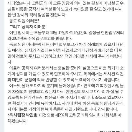
재되었습니다. 고령군의 이 모든 영광과 의미 있는 결실에 이남철 군수
님을 비롯한 공직자 여러분들의 노고가 녹아있음 잘 알고 있기에 다시
한 번 감사와 격려 말씀을 전합니다.
동료 의원 여러분!
그리고 공직자 여러분!
이번 임시회는 오늘부터 10월 17일까지 8일간의 일정을 현안업무처리
와 2024년도 주요업무보고를 받습니다.
동료 의원 여러분께서는 이번 업무보고가 차기 정례회에 있을지 내년
도 예산안 심사와 직결되는 만큼 사업개요의 타당성과 효과성을 더 면
밀히 검토해 주시고 다양하고 합리적인 의견을 제시해 주시기 바랍니
다.
아울러 공직자 여러분께서는 충실한 준비와 설명으로 이번 회기가 소
기의 성과를 거둘 수 있도록 협조하여 주시고, 의회에서는 제시된 의견
과 대안이 군정에 적극 반영할 수 있도록 노력하여 주시기 바랍니다.
어느덧 올해도 마지막 분기에 들어섰습니다. 연초에 계획했던 사업들
이 차질없이 진행되고 있는지 다시 한번 살펴보시고 마무리가 잘 될 수
있도록 남은기간 동안 최선을 다해 주시기 바랍니다. 끝으로 일교차가
큰 환절기에 건강에 유의하시고, 자리에 함께 하신 동료 의원님과 공직
자 여러분들 가정의 행복이 충문하시길 기원드립니다. 감사합니다.
○의사팀장 박진호
이것으로 제292회 고령군의회 임시회 개회식을 마
치겠습니다.