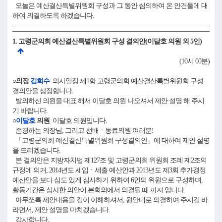
오늘은 예산결산특별위원회 구성과 그 동안 심의하여 온 안건들에 대
하여 의결하도록 하겠습니다.
1. 고령군의회 예산결산특별위원회 구성 결의안(이달호 의원 외 5인)
(10시 00분)
○의장
김희수
의사일정 제1항 고령군의회 예산결산특별위원회 구성
결의안을 상정합니다.
발의하신 의원을 대표 해서 이달호 의원 나오셔서 제안 설명 해 주시
기 바랍니다.
○
이달호
의원
이달호 의원입니다.
존경하는 의장님, 그리고 선배ㆍ동료의원 여러분!
「고령군의회 예산결산특별위원회 구성결의안」에 대하여 제안 설명
을 드리겠습니다.
본 결의안은 지방자치법 제127조 및 고령군의회 위원회 조례 제2조의
규정에 의거, 2014년도 세입ㆍ세출 예산안과 2013년도 제3회 추가경정
예산안을 보다 심도 있게 심사하기 위하여 6인의 위원으로 구성하며,
활동기간은 심사한 의안이 본회의에서 의결될 때 까지 입니다.
아무쪼록 제안내용을 깊이 이해하셔서, 원안대로 의결하여 주시길 바
라면서, 제안 설명을 마치겠습니다.
감사합니다.