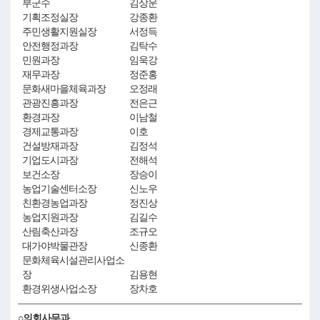
부군수
김상운
기획조정실장
강종환
주민생활지원실장
서정득
안전행정과장
김탁수
민원과장
임욱강
재무과장
정준홍
문화새마을체육과장
오정래
관광진흥과장
전은근
환경과장
이남철
경제교통과장
이호
건설방재과장
김정석
기업도시과장
전해석
보건소장
장승이
농업기술센터소장
신노우
친환경농업과장
정진상
농업지원과장
김길수
산림축산과장
조규오
대가야박물관장
신종환
문화체육시설관리사업소
장
김용현
환경위생사업소장
장차호
○의회사무과