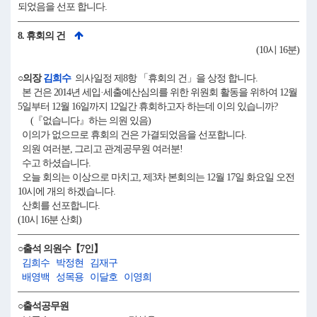
되었음을 선포 합니다.
8. 휴회의 건
(10시 16분)
○의장
김희수
의사일정 제8항 「휴회의 건」을 상정 합니다.
본 건은 2014년 세입·세출예산심의를 위한 위원회 활동을 위하여 12월
5일부터 12월 16일까지 12일간 휴회하고자 하는데 이의 있습니까?
(『없습니다』하는 의원 있음)
이의가 없으므로 휴회의 건은 가결되었음을 선포합니다.
의원 여러분, 그리고 관계공무원 여러분!
수고 하셨습니다.
오늘 회의는 이상으로 마치고, 제3차 본회의는 12월 17일 화요일 오전
10시에 개의 하겠습니다.
산회를 선포합니다.
(10시 16분 산회)
○출석 의원수【7인】
김희수
박정현
김재구
배영백
성목용
이달호
이영희
○출석공무원