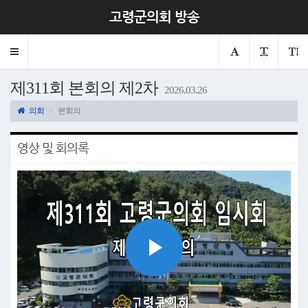
고령군의회 방송
Toggle
navigation
제311회 본회의 제2차
2026.03.26
의회
본회의
영상 및 회의록
Play