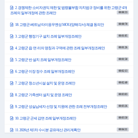
2. 경쟁제한·소비자권익 제한 및 법령불부합 자치법규 정비를 위한 고령군 4개
00:00:33
조례의 일부개정에 관한 조례안
00:00:70
18. 고령군-베트남 타이응우옌성 MOU(양해각서) 체결 동의안
00:01:05
3. 고령군 행정기구 설치 조례 일부개정조례안
00:01:26
4. 고령군 읍·면·리의 명칭과 구역에 관한 조례 일부개정조례안
00:01:50
5. 고령군 반 설치 조례 일부개정조례안
00:02:13
6. 고령군 이장 정수 조례 일부개정조례안
00:02:40
7. 고령군 청소년시설 설치 및 운영 조례안
00:03:03
8. 고령군 가족센터 설치 및 운영 조례안
00:03:26
9. 고령군 성실납세자 선정 및 지원에 관한 조례 전부개정조례안
00:03:50
10. 고령군 군세 감면 조례 일부개정조례안
00:04:11
11. 2026년 제1차 수시분 공유재산 관리계획안