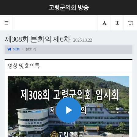
고령군의회 방송
Toggle
navigation
제308회 본회의 제6차
2025.10.22
의회
본회의
영상 및 회의록
Play